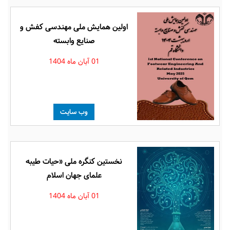
اولین همایش ملی مهندسی کفش و
صنایع وابسته
01 آبان ماه 1404
وب سایت
نخستین کنگره ملی «حیات طیبه
علمای جهان اسلام
01 آبان ماه 1404