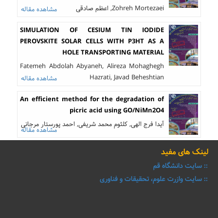
Zohreh Mortezaei, اعظم صادقی
مشاهده مقاله
SIMULATION OF CESIUM TIN IODIDE
PEROVSKITE SOLAR CELLS WITH P3HT AS A
HOLE TRANSPORTING MATERIAL
Fatemeh Abdolah Abyaneh, Alireza Mohaghegh
Hazrati, Javad Beheshtian
مشاهده مقاله
An efficient method for the degradation of
picric acid using GO/NiMn2O4
آیدا فرج الهی, کلثوم محمد شریفی, احمد پورستار مرجانی
مشاهده مقاله
لینک های مفید
:: سایت دانشگاه قم
:: سایت وازرت علوم، تحقیقات و فناوری