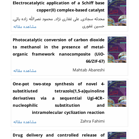
Electrocatalytic application of a Schiff base
copper(II) complex-based catalyst
محدثه سجادی, علی غفاری نژاد, محمود نصرالله زاده بائی,
حسین غفوری
مشاهده مقاله
Photocatalytic conversion of carbon dioxide
to methanol in the presence of metal-
organic framework nanocomposite (UiO-
66/ZIF-67)
Mahtab Abareshi
مشاهده مقاله
One-pot two-step synthesis of novel 4-
substitiuted tetrazolo[1,5-a]quinoline
derivatives via a sequential Ugi-4CR–
nucleophilic substitution and
intramolecular cyclization reaction
Zahra Fahimi
مشاهده مقاله
Drug delivery and controlled release of