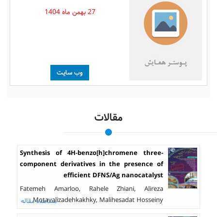
27 بهمن ماه 1404
وب سایت
مقالات
Synthesis of 4H-benzo[h]chromene three-
component derivatives in the presence of
efficient DFNS/Ag nanocatalyst
Fatemeh Amarloo, Rahele Zhiani, Alireza
Motavalizadehkakhky, Malihesadat Hosseiny
مشاهده مقاله