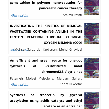
gemcitabine in polymer nano-capsules for
pancreatic cancer therapy
Amirali Rafati
مشاهده مقاله
INVESTIGATING THE KINETICS OF REMOVAL
WASTEWATER CONTAINING ANILINE IN THE
FENTON REACTION THROUGH CHEMICAL
OXYGEN DEMAND (COD)
Mohsen Sargordan fard arani, Mehdi Ghavidel
مشاهده مقاله
An efficient and green route for one-pot
synthesis of 5-substituted indol
chromeno[2,3-b]pyridines
Fatemeh Molaei Yielzoleha, Maryam Saffari,
Kobra Nikoofar
مشاهده مقاله
Synthesis of treacetin by glycerol
acetylation using acidic catalyst and ethyl
acetate as an entrainer